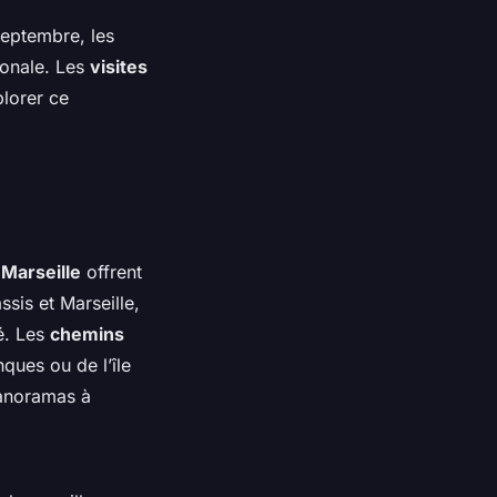
septembre, les
ionale. Les
visites
plorer ce
Marseille
offrent
sis et Marseille,
dé. Les
chemins
ques ou de l’île
panoramas à