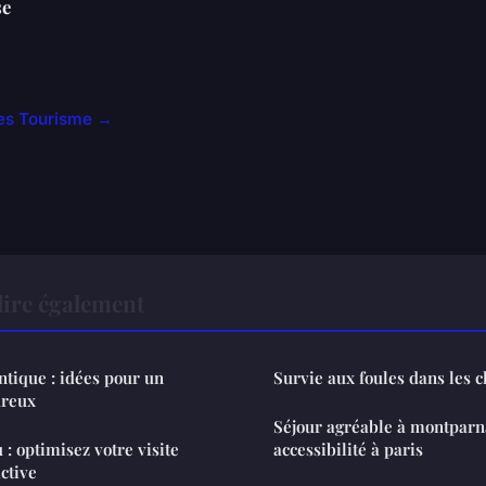
se
cles Tourisme →
ire également
tique : idées pour un
Survie aux foules dans les c
reux
Séjour agréable à montparna
: optimisez votre visite
accessibilité à paris
active