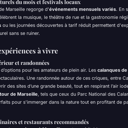
urels du mois et festivals locaux
 de Marseille regorge d'
événements mensuels variés
. En 
célèbrent la musique, le théâtre de rue et la gastronomie rég
s
ou les journées découvertes à tarif réduit permettent d'ex
rel sans se ruiner.
 expériences à vivre
térieur et randonnées
 d’options pour les amateurs de plein air. Les
calanques de 
taculaires. Une randonnée autour de ces criques, entre Cas
ir des sites d’une grande beauté, tout en respirant l’air io
our de Marseille
, tels que ceux du Parc National des Calan
arfaits pour s'immerger dans la nature tout en profitant de 
linaires et restaurants recommandés