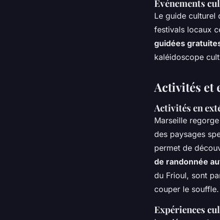
Événements cult
Le guide culturel
festivals locaux 
guidées gratuite
kaléidoscope cultu
Activités et
Activités en ex
Marseille regorge
des paysages spec
permet de découvr
de randonnée aut
du Frioul, sont p
couper le souffle.
Expériences cu