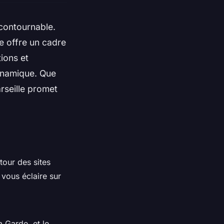
ncontournable.
le offre un cadre
tions et
ynamique. Que
rseille promet
tour des sites
vous éclaire sur
 Garde, et le