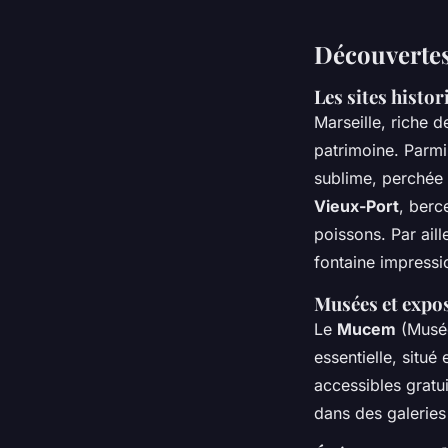
Découvertes 
Les sites histo
Marseille, riche 
patrimoine. Parmi
sublime, perchée 
Vieux-Port
, berc
poissons. Par aill
fontaine impressi
Musées et expo
Le
Mucem
(Musée
essentielle, situ
accessibles gratu
dans des galeries