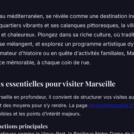
yau méditerranéen, se révèle comme une destination i
 quartiers vibrants et ses calanques pittoresques, la vil
 et chaleureux. Plongez dans sa riche culture, où tradi
se mélangent, et explorez un programme artistique d
ateur d'histoire ou en quête d'activités familiales, Ma
ce mémorable, à chaque coin de rue.
 essentielles pour visiter Marseille
eille en profondeur, il convient de structurer vos visites au
et des moyens pour s’y rendre. La page
myguidemarseille.fr
ibles et les points d’intérêt majeurs.
actions principales
tiques comme le Vieux-Port, la Basilique Notre-Dame de la