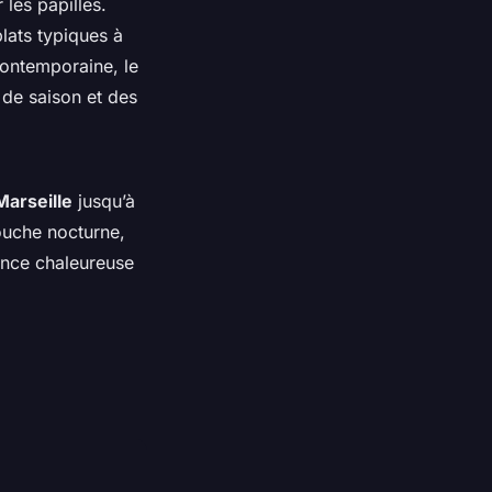
les papilles.
lats typiques à
contemporaine, le
 de saison et des
Marseille
jusqu’à
touche nocturne,
ance chaleureuse