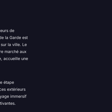
teurs de
de la Garde est
ur la ville. Le
bre marché aux
e, accueille une
ne étape
ces extérieurs
oyage immersif
tivantes.