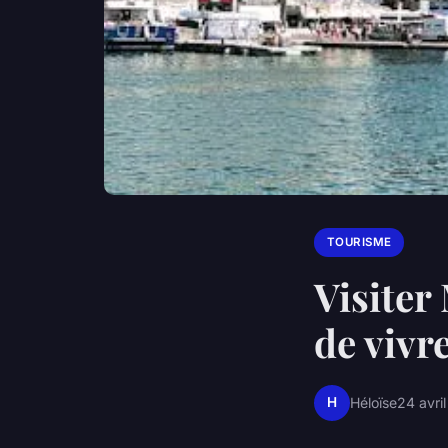
TOURISME
Visiter
de vivr
H
Héloïse
24 avri