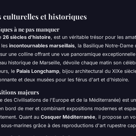
culturelles et historiques
riques à ne pas manquer
de
26 siècles d'histoire
, est un véritable trésor pour les ama
 les
incontournables marseillais
, la Basilique Notre-Dame 
sur une colline offrant une vue panoramique exceptionnelle s
eau historique de Marseille, dévoile chaque matin son célè
eurs, le
Palais Longchamp
, bijou architectural du XIXe siècl
onnante et deux musées pour les férus d'art et d'histoire.
sitions majeurs
 des Civilisations de l'Europe et de la Méditerranée) est u
é en bord de mer et combinant expositions modernes et espa
itement. Quant au
Cosquer Méditerranée
, il propose un v
 sous-marines grâce à des reproductions d'art rupestre cap