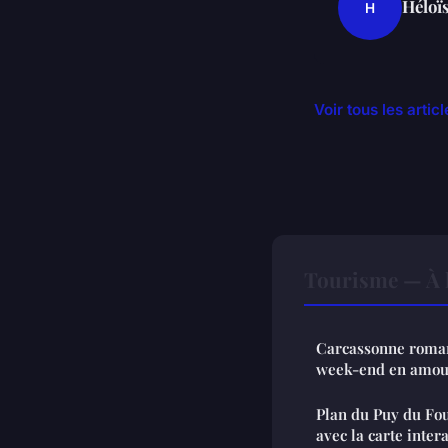
Héloï
H
Voir tous les arti
Tourisme — À l
Carcassonne roman
week-end en amou
Plan du Puy du Fou 
avec la carte inter