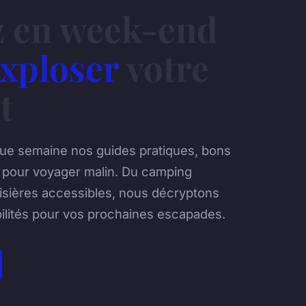
z en week-end
xploser
votre
t
e semaine nos guides pratiques, bons
s pour voyager malin. Du camping
isières accessibles, nous décryptons
bilités pour vos prochaines escapades.