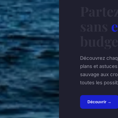
Parte
sans
e
budge
Découvrez chaqu
plans et astuce
sauvage aux cro
toutes les possi
Découvrir →